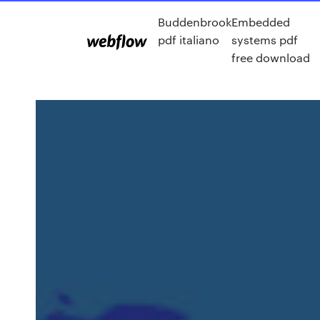
Buddenbrook
Embedded
pdf italiano
systems pdf
free download