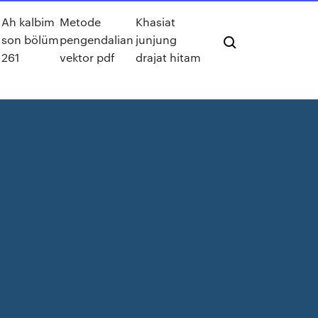
Ah kalbim
Metode
Khasiat
son bölüm
pengendalian
junjung
261
vektor pdf
drajat hitam